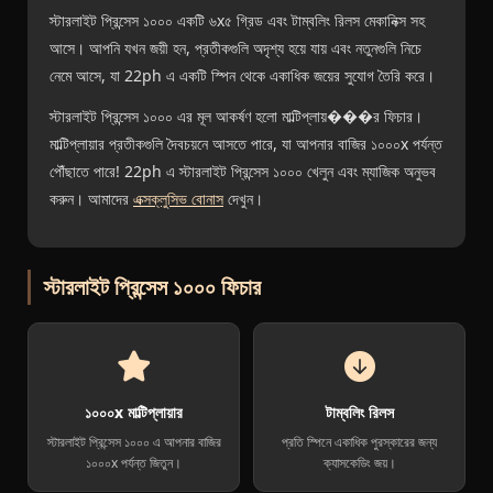
স্টারলাইট প্রিন্সেস ১০০০ একটি ৬x৫ গ্রিড এবং টাম্বলিং রিলস মেকানিক্স সহ
আসে। আপনি যখন জয়ী হন, প্রতীকগুলি অদৃশ্য হয়ে যায় এবং নতুনগুলি নিচে
নেমে আসে, যা 22ph এ একটি স্পিন থেকে একাধিক জয়ের সুযোগ তৈরি করে।
স্টারলাইট প্রিন্সেস ১০০০ এর মূল আকর্ষণ হলো মাল্টিপ্লায়���র ফিচার।
মাল্টিপ্লায়ার প্রতীকগুলি দৈবচয়নে আসতে পারে, যা আপনার বাজির ১০০০x পর্যন্ত
পৌঁছাতে পারে! 22ph এ স্টারলাইট প্রিন্সেস ১০০০ খেলুন এবং ম্যাজিক অনুভব
করুন। আমাদের
এক্সক্লুসিভ বোনাস
দেখুন।
স্টারলাইট প্রিন্সেস ১০০০ ফিচার
১০০০x মাল্টিপ্লায়ার
টাম্বলিং রিলস
স্টারলাইট প্রিন্সেস ১০০০ এ আপনার বাজির
প্রতি স্পিনে একাধিক পুরস্কারের জন্য
১০০০x পর্যন্ত জিতুন।
ক্যাসকেডিং জয়।