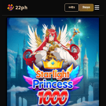
22ph
লগইন
নিবন্ধন