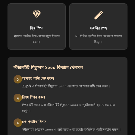
ফ্রি স্পিন
স্ক্যাটার পেজ
স্ক্যাটার প্রতীক দিয়ে বোনাস রাউন্ড ট্রিগার
৮+ মিলিত প্রতীক দিয়ে যেকোনো জায়গায়
করুন।
জিতুন।
স্টারলাইট প্রিন্সেস ১০০০ কিভাবে খেলবেন
আপনার বাজি সেট করুন
১
22ph এ স্টারলাইট প্রিন্সেস ১০০০ এর জন্য আপনার বাজি চয়ন করুন।
রিলস স্পিন করুন
২
স্পিন হিট করুন এবং স্টারলাইট প্রিন্সেস ১০০০ এ প্রতীকগুলি ক্যাসকেড হতে
দেখুন।
৮+ প্রতীক মিলান
৩
স্টারলাইট প্রিন্সেস ১০০০ এ জয়ী হতে ৮ বা ততোধিক মিলিত প্রতীক ল্যান্ড করুন।